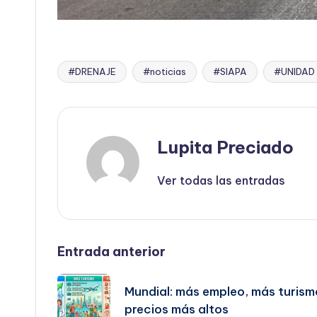
#DRENAJE
#noticias
#SIAPA
#UNIDAD
Etiquetas:
Lupita Preciado
Ver todas las entradas
Navegación
Entrada anterior
de
Mundial: más empleo, más turism
precios más altos