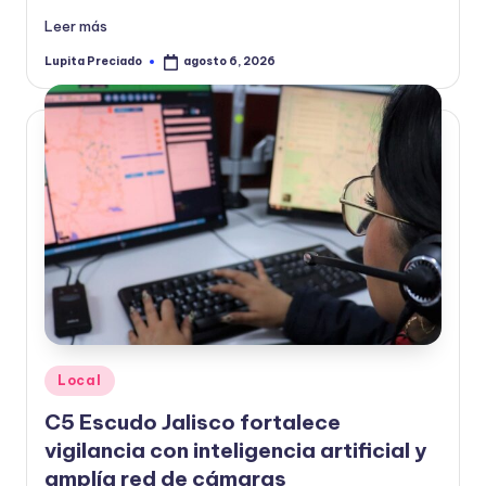
Leer más
Lupita Preciado
agosto 6, 2026
Publicado
por
Publicado
Local
en
C5 Escudo Jalisco fortalece
vigilancia con inteligencia artificial y
amplía red de cámaras