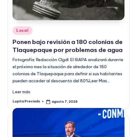
o
r
m
Publicado
Local
a
en
Ponen bajo revisión a 180 colonias de
ti
Tlaquepaque por problemas de agua
v
Fotografía: Redacción CIgdl. El SIAPA analizará durante
a
el próximo mes la situación de alrededor de 180
colonias de Tlaquepaque para definir si sus habitantes
pueden acceder al descuento del 80%Leer Mas…
Leer más
Lupita Preciado
agosto 7, 2026
Publicado
por