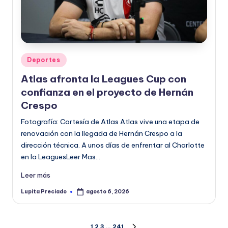
Publicado
Deportes
en
Atlas afronta la Leagues Cup con
confianza en el proyecto de Hernán
Crespo
Fotografía: Cortesía de Atlas Atlas vive una etapa de
renovación con la llegada de Hernán Crespo a la
dirección técnica. A unos días de enfrentar al Charlotte
en la LeaguesLeer Mas…
Leer más
Lupita Preciado
agosto 6, 2026
Publicado
por
1
2
3
…
241