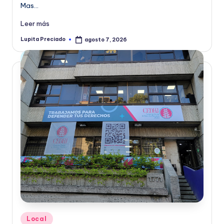
Mas…
Leer más
Lupita Preciado
agosto 7, 2026
Publicado
por
Publicado
Local