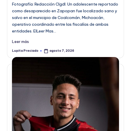
Fotografía: Redacción CIgdl. Un adolescente reportado
como desaparecido en Zapopan fue localizado sano y
salvo en el municipio de Coalcomán, Michoacán,
operativo coordinado entre las fiscalías de ambas
entidades. ElLeer Mas…
Leer más
Lupita Preciado
agosto 7, 2026
Publicado
por