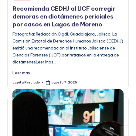
en
Recomienda CEDHJ al IJCF corregir
demoras en dictámenes periciales
por casos en Lagos de Moreno
Fotografía: Redacción CIgdl. Guadalajara, Jalisco. La
Comisión Estatal de Derechos Humanos Jalisco (CEDHJ)
emitió una recomendación al Instituto Jalisciense de
Ciencias Forenses (IJCF) por retrasos en la entrega de
dictámenesLeer Mas…
Leer más
Lupita Preciado
agosto 7, 2026
Publicado
por