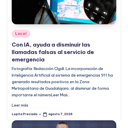
Publicado
Local
en
Con IA, ayuda a disminuir las
llamadas falsas al servicio de
emergencia
Fotografía: Redacción CIgdl. La incorporación de
Inteligencia Artificial al sistema de emergencias 911 ha
generado resultados positivos en la Zona
Metropolitana de Guadalajara, al disminuir de forma
importante el númeroLeer Mas…
Leer más
Lupita Preciado
agosto 7, 2026
Publicado
por