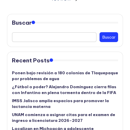
Paginación
SIGUIENTE
PÁGINA
de
entradas
Buscar
Buscar
Recent Posts
Ponen bajo revisión a 180 colonias de Tlaquepaque
por problemas de agua
¿Fútbol o poder? Alejandro Domínguez cierra filas
con Infantino en plena tormenta dentro de la FIFA
IMSS Jalisco amplía espacios para promover la
lactancia materna
UNAM comienza a asignar citas para el examen de
ingreso a licenciatura 2026-2027
Localizan en Michoacán a adolescente