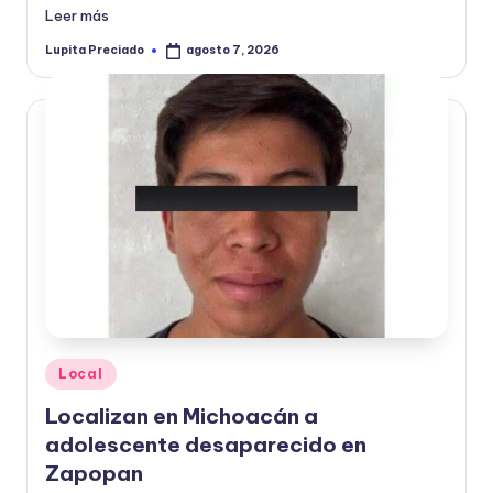
Leer más
Lupita Preciado
agosto 7, 2026
Publicado
por
Publicado
Local
en
Localizan en Michoacán a
adolescente desaparecido en
Zapopan