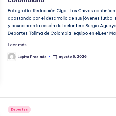
colombiano
Fotografía: Redacción CIgdl. Las Chivas continúan
apostando por el desarrollo de sus jóvenes futboli
y anunciaron la cesión del delantero Sergio Aguayo
Deportes Tolima de Colombia, equipo en elLeer M
Leer más
agosto 5, 2026
Lupita Preciado
Publicado
por
Publicado
Deportes