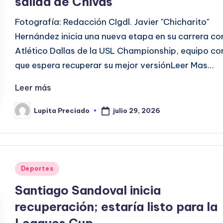
salida de Chivas
Fotografía: Redacción CIgdl. Javier "Chicharito"
Hernández inicia una nueva etapa en su carrera con
Atlético Dallas de la USL Championship, equipo con
que espera recuperar su mejor versiónLeer Mas…
Leer más
julio 29, 2026
Lupita Preciado
Publicado
por
Publicado
Deportes
en
Santiago Sandoval inicia
recuperación; estaría listo para la