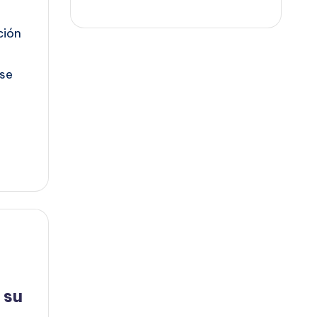
ción
 se
 su