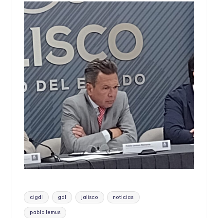
Etiquetas:
cigdl
gdl
jalisco
noticias
pablo lemus