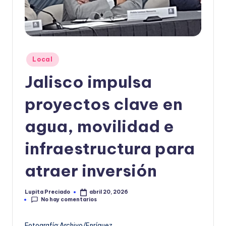
o
r
m
Publicado
a
Local
en
ti
Jalisco impulsa
v
proyectos clave en
a
agua, movilidad e
infraestructura para
atraer inversión
Lupita Preciado
abril 20, 2026
Publicado
No hay comentarios
por
Fotografía:Archivo/Enríquez