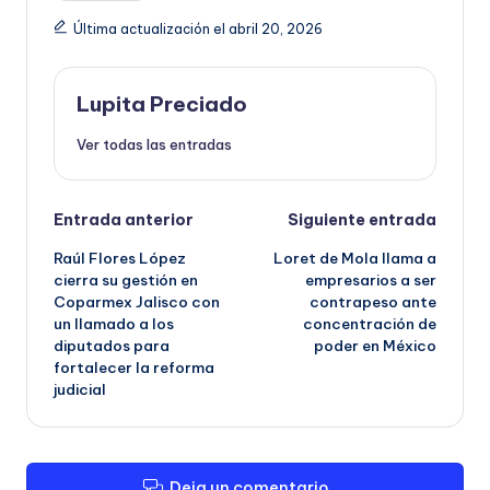
Última actualización el abril 20, 2026
Lupita Preciado
Ver todas las entradas
Navegación
Entrada anterior
Siguiente entrada
Raúl Flores López
Loret de Mola llama a
de
cierra su gestión en
empresarios a ser
Coparmex Jalisco con
contrapeso ante
entradas
un llamado a los
concentración de
diputados para
poder en México
fortalecer la reforma
judicial
Deja un comentario