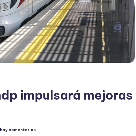
mdp impulsará mejoras
 hay comentarios