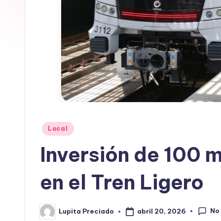
In
f
o
r
m
a
Publicado
Local
ti
en
Inversión de 100 
v
en el Tren Ligero
a
No
abril 20, 2026
Lupita Preciado
Publicado