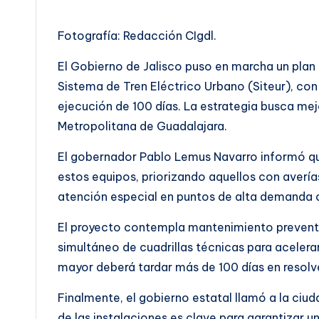
por
Fotografía: Redacción CIgdl.
El Gobierno de Jalisco puso en marcha un plan i
Sistema de Tren Eléctrico Urbano (Siteur), con
ejecución de 100 días. La estrategia busca mejo
Metropolitana de Guadalajara.
El gobernador Pablo Lemus Navarro informó q
estos equipos, priorizando aquellos con averías
atención especial en puntos de alta demanda c
El proyecto contempla mantenimiento preven
simultáneo de cuadrillas técnicas para acelera
mayor deberá tardar más de 100 días en resolv
Finalmente, el gobierno estatal llamó a la ciud
de las instalaciones es clave para garantizar un