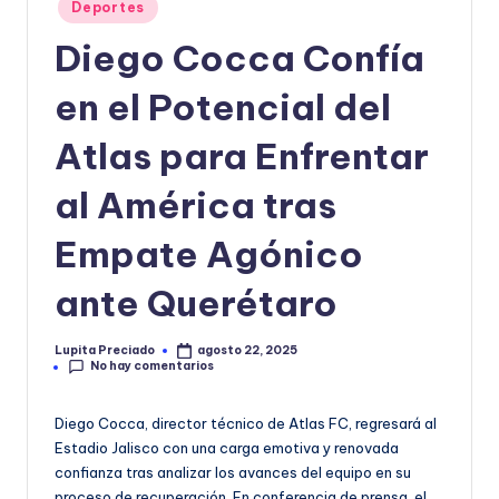
Publicado
Deportes
o
en
Diego Cocca Confía
r
m
en el Potencial del
a
Atlas para Enfrentar
ti
al América tras
v
a
Empate Agónico
ante Querétaro
Lupita Preciado
agosto 22, 2025
Publicado
No hay comentarios
por
Diego Cocca, director técnico de Atlas FC, regresará al
Estadio Jalisco con una carga emotiva y renovada
confianza tras analizar los avances del equipo en su
proceso de recuperación. En conferencia de prensa, el