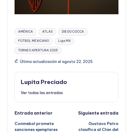
Etiquetas:
AMÉRICA
ATLAS
DIEGO COCCA
FÙTBOL MEXICANO
Liga MX
TORNEO APERTURA 2025
Última actualización el agosto 22, 2025
Lupita Preciado
Ver todas las entradas
Navegación
Entrada anterior
Siguiente entrada
Conmebol promete
Gustavo Petro
de
sanciones ejemplares
clasifica al Clan del