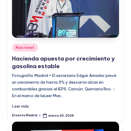
Publicado
Nacional
en
Hacienda apuesta por crecimiento y
gasolina estable
Fotografía: Madrid • El secretario Edgar Amador prevé
un crecimiento de hasta 3% y descarta alzas en
combustibles gracias al IEPS. Cancún, Quintana Roo. -
En el marco de laLeer Mas…
Leer más
Ernesto Madrid
marzo 20, 2026
Publicado
por