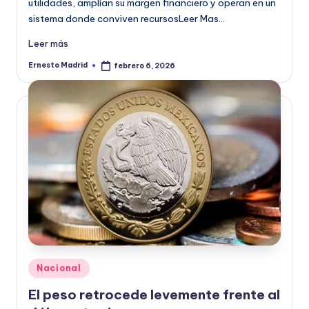
utilidades, amplían su margen financiero y operan en un
sistema donde conviven recursosLeer Mas…
Leer más
Ernesto Madrid
febrero 6, 2026
Publicado
por
Publicado
Nacional
en
El peso retrocede levemente frente al