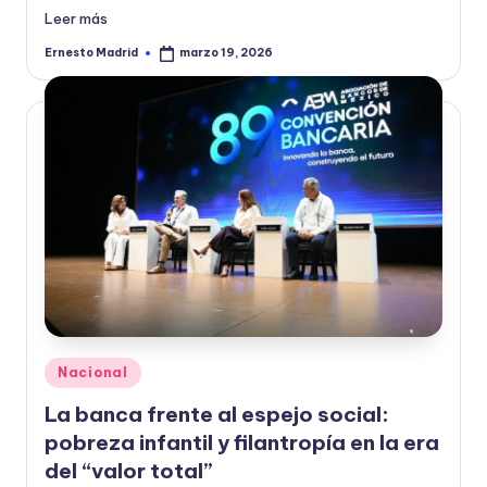
Leer más
Ernesto Madrid
marzo 19, 2026
Publicado
por
Publicado
Nacional
en
La banca frente al espejo social:
pobreza infantil y filantropía en la era
del “valor total”