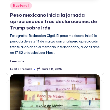
Publicado
Nacional
en
Peso mexicano inicia la jornada
apreciándose tras declaraciones de
Trump sobre Irán
Fotografia: Redacción CIgdl. El peso mexicano inició la
jornada de este 11 de marzo con una ligera apreciación
frente al dólar en el mercado interbancario, al cotizarse
en 17.62 unidadesLeer Mas…
Leer más
Lupita Preciado
marzo 11, 2026
Publicado
por