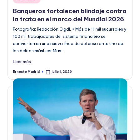
en
o
Banqueros fortalecen blindaje contra
r
la trata en el marco del Mundial 2026
m
Fotografía: Redacción CIgdl. • Más de 11 mil sucursales y
100 mil trabajadores del sistema financiero se
a
convierten en una nueva línea de defensa ante uno de
ti
los delitos másLeer Mas…
v
Leer más
a
Ernesto Madrid
julio 1, 2026
Publicado
por