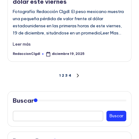
dólar este viernes
Fotografía: Redacción CIgdl. El peso mexicano muestra
una pequeña pérdida de valor frente al dólar
estadounidense en las primeras horas de este viernes,
19 de diciembre, situándose en un promedioLeer Mas…
Leer más
RedaccionCIgdl
diciembre 19, 2025
Publicado
por
Paginación
1
2
3
4
SIGUIENTE
PÁGINA
de
entradas
Buscar
Buscar