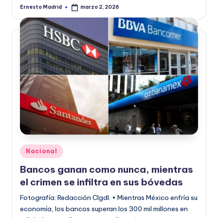
Ernesto Madrid
marzo 2, 2026
Publicado
por
Publicado
Nacional
en
Bancos ganan como nunca, mientras
el crimen se infiltra en sus bóvedas
Fotografía: Redacción CIgdl. • Mientras México enfría su
economía, los bancos superan los 300 mil millones en