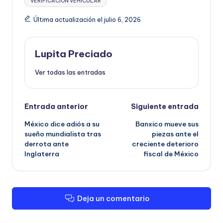
VERIFICACIÓN VEHICULAR
Última actualización el julio 6, 2026
Lupita Preciado
Ver todas las entradas
Navegación
Entrada anterior
Siguiente entrada
México dice adiós a su
Banxico mueve sus
de
sueño mundialista tras
piezas ante el
derrota ante
creciente deterioro
entradas
Inglaterra
fiscal de México
Deja un comentario