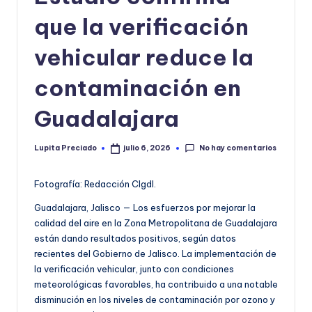
o
que la verificación
r
vehicular reduce la
m
contaminación en
a
ti
Guadalajara
v
No hay comentarios
Lupita Preciado
a
julio 6, 2026
Publicado
por
Fotografía: Redacción CIgdl.
Guadalajara, Jalisco — Los esfuerzos por mejorar la
calidad del aire en la Zona Metropolitana de Guadalajara
están dando resultados positivos, según datos
recientes del Gobierno de Jalisco. La implementación de
la verificación vehicular, junto con condiciones
meteorológicas favorables, ha contribuido a una notable
disminución en los niveles de contaminación por ozono y