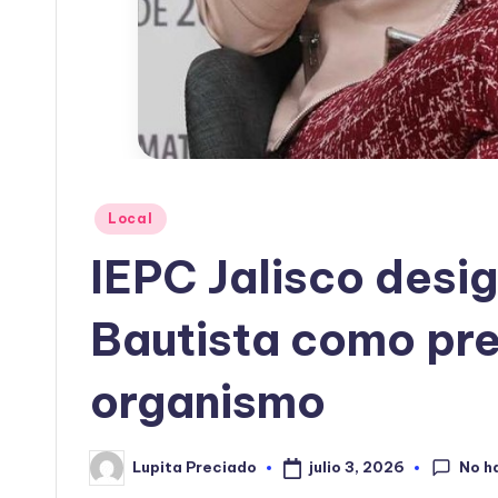
Publicado
Local
en
IEPC Jalisco desi
Bautista como pre
organismo
No h
julio 3, 2026
Lupita Preciado
Publicado
por