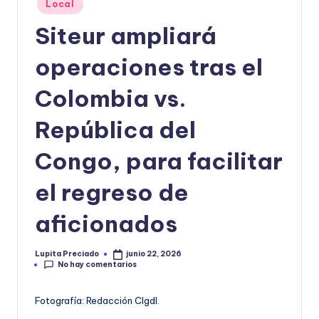
Local
o
en
Siteur ampliará
r
m
operaciones tras el
a
Colombia vs.
ti
República del
v
a
Congo, para facilitar
el regreso de
aficionados
Lupita Preciado
junio 22, 2026
Publicado
No hay comentarios
por
Fotografía: Redacción CIgdl.