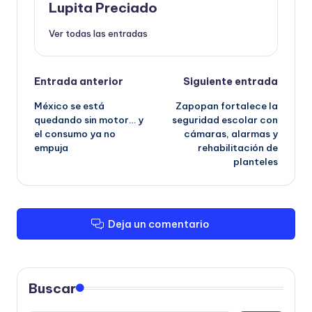
Lupita Preciado
Ver todas las entradas
Navegación
Entrada anterior
Siguiente entrada
México se está
Zapopan fortalece la
de
quedando sin motor… y
seguridad escolar con
el consumo ya no
cámaras, alarmas y
entradas
empuja
rehabilitación de
planteles
Deja un comentario
Buscar