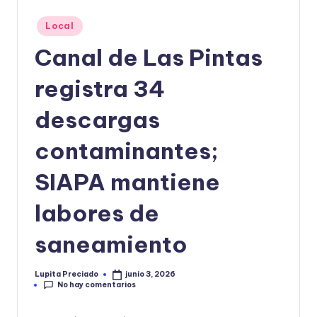
o
Publicado
Local
r
en
Canal de Las Pintas
m
registra 34
a
ti
descargas
v
contaminantes;
a
SIAPA mantiene
labores de
saneamiento
Lupita Preciado
junio 3, 2026
Publicado
No hay comentarios
por