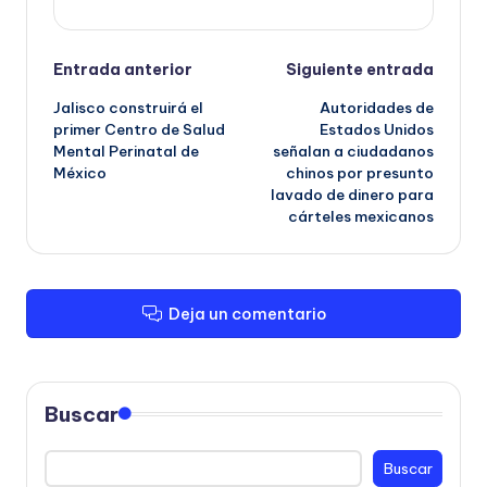
Navegación
Entrada anterior
Siguiente entrada
Jalisco construirá el
Autoridades de
de
primer Centro de Salud
Estados Unidos
Mental Perinatal de
señalan a ciudadanos
entradas
México
chinos por presunto
lavado de dinero para
cárteles mexicanos
Deja un comentario
Buscar
Buscar