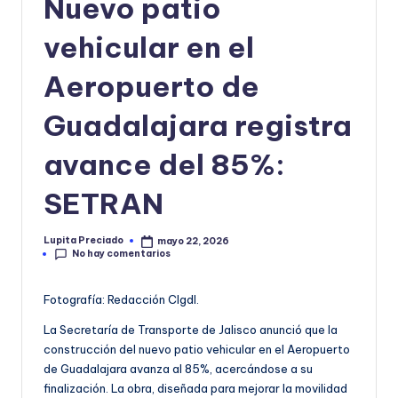
Nuevo patio
o
vehicular en el
r
m
Aeropuerto de
a
Guadalajara registra
ti
avance del 85%:
v
a
SETRAN
Lupita Preciado
mayo 22, 2026
Publicado
No hay comentarios
por
Fotografía: Redacción CIgdl.
La Secretaría de Transporte de Jalisco anunció que la
construcción del nuevo patio vehicular en el Aeropuerto
de Guadalajara avanza al 85%, acercándose a su
finalización. La obra, diseñada para mejorar la movilidad