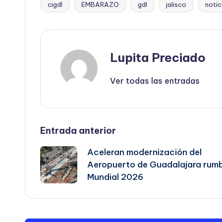
cigdl
EMBARAZO
gdl
jalisco
notic
Etiquetas:
Lupita Preciado
Ver todas las entradas
Navegación
Entrada anterior
Aceleran modernización del
de
Aeropuerto de Guadalajara rumb
Mundial 2026
entradas