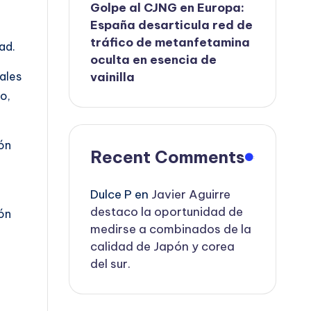
Golpe al CJNG en Europa:
España desarticula red de
tráfico de metanfetamina
ad.
oculta en esencia de
vainilla
ales
o,
ión
Recent Comments
Dulce P
en
Javier Aguirre
destaco la oportunidad de
ón
medirse a combinados de la
calidad de Japón y corea
del sur.