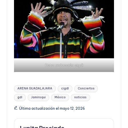
Foto: redacción cigdl
Etiquetas:
ARENA GUADALAJARA
cigdl
Conciertos
gdl
Jamiroqui
México
noticias
Última actualización el mayo 12, 2026
Lupita Preciado