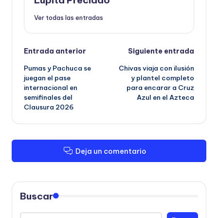
Ver todas las entradas
Navegación
Entrada anterior
Siguiente entrada
Pumas y Pachuca se
Chivas viaja con ilusión
de
juegan el pase
y plantel completo
internacional en
para encarar a Cruz
entradas
semifinales del
Azul en el Azteca
Clausura 2026
Deja un comentario
Buscar