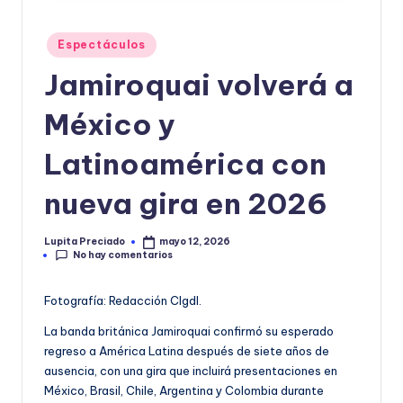
o
Publicado
r
Espectáculos
en
m
Jamiroquai volverá a
a
México y
ti
Latinoamérica con
v
a
nueva gira en 2026
Lupita Preciado
mayo 12, 2026
Publicado
No hay comentarios
por
Fotografía: Redacción CIgdl.
La banda británica Jamiroquai confirmó su esperado
regreso a América Latina después de siete años de
ausencia, con una gira que incluirá presentaciones en
México, Brasil, Chile, Argentina y Colombia durante