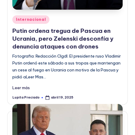
Publicado
Internacional
en
Putin ordena tregua de Pascua en
Ucrania, pero Zelenski desconfía y
denuncia ataques con drones
Fotografia: Redacción CIgdl. El presidente ruso Vladimir
Putin ordenó este sábado a sus tropas que mantengan
un cese al fuego en Ucrania con motivo de la Pascua y
pidió aLeer Mas…
Leer más
Lupita Preciado
abril 19, 2025
Publicado
por