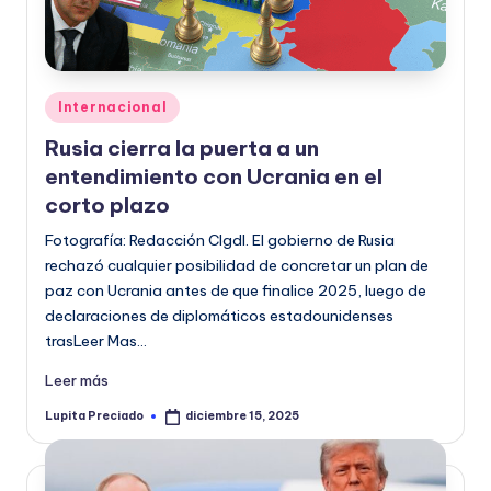
Publicado
Internacional
en
Rusia cierra la puerta a un
entendimiento con Ucrania en el
corto plazo
Fotografía: Redacción CIgdl. El gobierno de Rusia
rechazó cualquier posibilidad de concretar un plan de
paz con Ucrania antes de que finalice 2025, luego de
declaraciones de diplomáticos estadounidenses
trasLeer Mas…
Leer más
Lupita Preciado
diciembre 15, 2025
Publicado
por