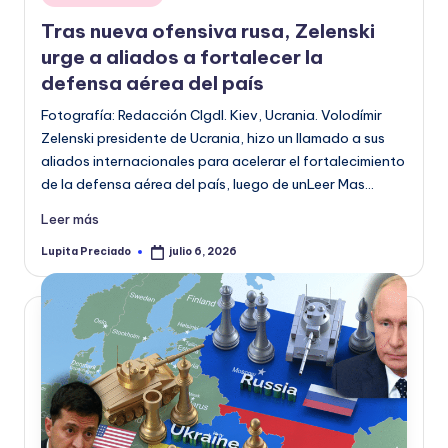
en
o
Tras nueva ofensiva rusa, Zelenski
r
urge a aliados a fortalecer la
defensa aérea del país
m
Fotografía: Redacción CIgdl. Kiev, Ucrania. Volodímir
a
Zelenski presidente de Ucrania, hizo un llamado a sus
ti
aliados internacionales para acelerar el fortalecimiento
v
de la defensa aérea del país, luego de unLeer Mas…
a
Leer más
Lupita Preciado
julio 6, 2026
Publicado
por