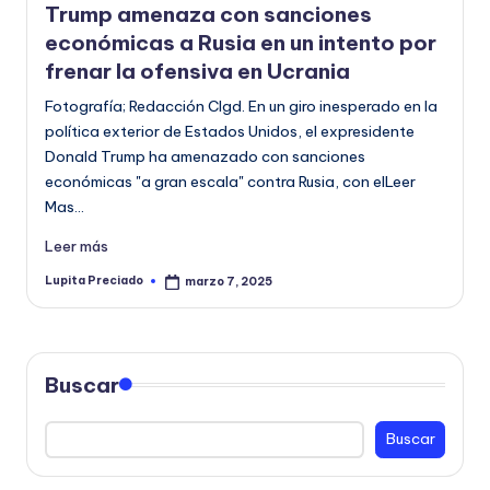
Trump amenaza con sanciones
económicas a Rusia en un intento por
frenar la ofensiva en Ucrania
Fotografía; Redacción CIgd. En un giro inesperado en la
política exterior de Estados Unidos, el expresidente
Donald Trump ha amenazado con sanciones
económicas "a gran escala" contra Rusia, con elLeer
Mas…
Leer más
Lupita Preciado
marzo 7, 2025
Publicado
por
Buscar
Buscar