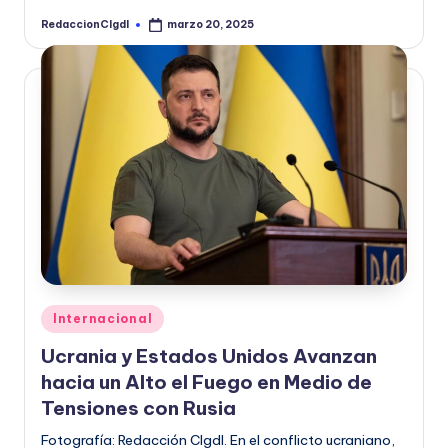
RedaccionCIgdl
marzo 20, 2025
Publicado
por
Publicado
Internacional
en
Ucrania y Estados Unidos Avanzan
hacia un Alto el Fuego en Medio de
Tensiones con Rusia
Fotografía: Redacción CIgdl. En el conflicto ucraniano,