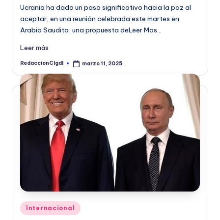
Ucrania ha dado un paso significativo hacia la paz al
aceptar, en una reunión celebrada este martes en
Arabia Saudita, una propuesta deLeer Mas…
Leer más
RedaccionCIgdl
marzo 11, 2025
Publicado
por
Publicado
Internacional
en