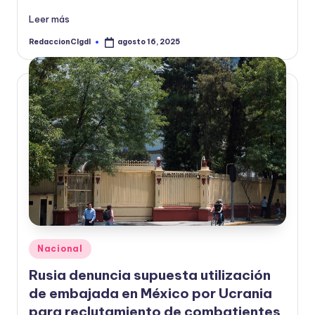
Leer más
RedaccionCIgdl
agosto 16, 2025
Publicado
por
Publicado
Nacional
en
Rusia denuncia supuesta utilización
de embajada en México por Ucrania
para reclutamiento de combatientes