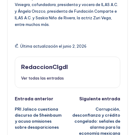
Viniegra, cofundadora, presidenta y vocera de ILAS A.C.
y Ángela Orozco, presidenta de Fundación Comparte e
ILAS A.C. y Saskia Niño de Rivera, la actriz Zuri Vega,
entre muchos más.
Última actualización el junio 2, 2026
RedaccionCIgdl
Ver todas las entradas
Navegación
Entrada anterior
Siguiente entrada
PRI Jalisco cuestiona
Corrupción,
de
discurso de Sheinbaum
desconfianza y crédito
y acusa omisiones
congelado: señales de
entradas
sobre desapariciones
alarma para la
economía mexicana