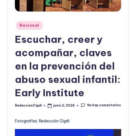
o
r
Publicado
m
Nacional
en
a
Escuchar, creer y
ti
acompañar, claves
v
en la prevención del
a
abuso sexual infantil:
Early Institute
No hay comentarios
RedaccionCIgdl
junio 2, 2026
Publicado
por
Fotografías: Redacción CIgdl.