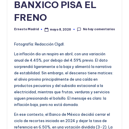
BANXICO PISA EL
o
FRENO
r
m
No hay comentarios
Ernesto Madrid
mayo 8, 2026
Publicado
a
por
ti
Fotografía: Redacción CIgdl.
v
La inflación dio un respiro en abril, con una variación
anual de 4.45%, por debajo del 4.59% previo. El dato
a
sorprendió ligeramente a la baja y alimentó la narrativa
de estabilidad. Sin embargo, el descenso tiene matices:
el alivio provino principalmente de una caída en
productos pecuarios y del subsidio estacional a la
electricidad, mientras que frutas, verduras y servicios
siguen presionando el bolsillo. El mensaje es claro: la
inflación baja, pero no está domada.
En ese contexto, el Banco de México decidió cerrar el
ciclo de recortes iniciado en 2024 y dejar la tasa de
referencia en 6.50%, en una votación dividida (3-2). La