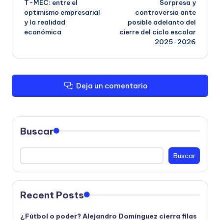
T-MEC: entre el
Sorpresa y
de
optimismo empresarial
controversia ante
y la realidad
posible adelanto del
entradas
económica
cierre del ciclo escolar
2025-2026
Deja un comentario
Buscar
Buscar
Recent Posts
¿Fútbol o poder? Alejandro Domínguez cierra filas