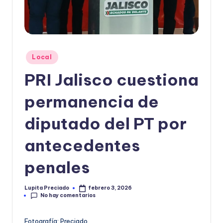
o
r
m
Publicado
Local
a
en
PRI Jalisco cuestiona
ti
v
permanencia de
a
diputado del PT por
antecedentes
penales
Lupita Preciado
febrero 3, 2026
Publicado
No hay comentarios
por
Fotografía: Preciado.