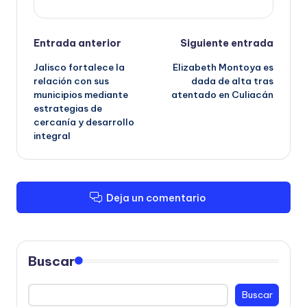
Navegación
Entrada anterior
Siguiente entrada
Jalisco fortalece la
Elizabeth Montoya es
de
relación con sus
dada de alta tras
municipios mediante
atentado en Culiacán
entradas
estrategias de
cercanía y desarrollo
integral
Deja un comentario
Buscar
Buscar