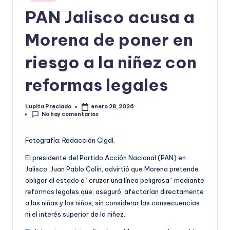
en
o
PAN Jalisco acusa a
r
Morena de poner en
m
riesgo a la niñez con
a
ti
reformas legales
v
Lupita Preciado
enero 28, 2026
Publicado
a
No hay comentarios
por
Fotografía: Redacción CIgdl.
El presidente del Partido Acción Nacional (PAN) en
Jalisco, Juan Pablo Colín, advirtió que Morena pretende
obligar al estado a “cruzar una línea peligrosa” mediante
reformas legales que, aseguró, afectarían directamente
a las niñas y los niños, sin considerar las consecuencias
ni el interés superior de la niñez.