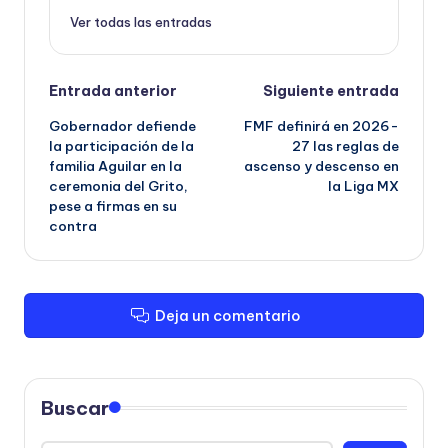
Ver todas las entradas
Navegación
Entrada anterior
Siguiente entrada
Gobernador defiende
FMF definirá en 2026-
de
la participación de la
27 las reglas de
familia Aguilar en la
ascenso y descenso en
entradas
ceremonia del Grito,
la Liga MX
pese a firmas en su
contra
Deja un comentario
Buscar