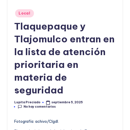
o
Publicado
Local
r
en
Tlaquepaque y
m
a
Tlajomulco entran en
ti
la lista de atención
v
prioritaria en
a
materia de
seguridad
Lupita Preciado
septiembre 5, 2025
Publicado
No hay comentarios
por
Fotografía: achivo/CIgdl.