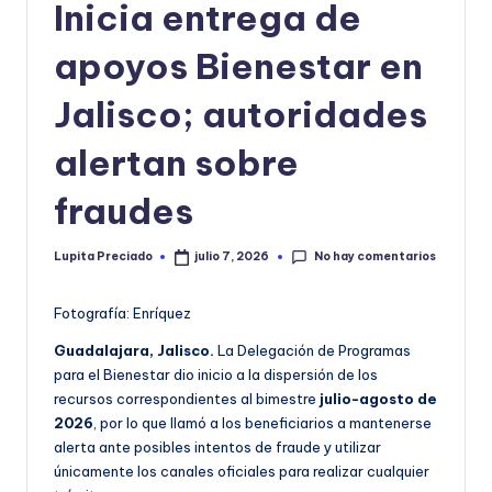
Inicia entrega de
o
apoyos Bienestar en
r
m
Jalisco; autoridades
a
alertan sobre
ti
fraudes
v
a
No hay comentarios
Lupita Preciado
julio 7, 2026
Publicado
por
Fotografía: Enríquez
Guadalajara, Jalisco.
La Delegación de Programas
para el Bienestar dio inicio a la dispersión de los
recursos correspondientes al bimestre
julio-agosto de
2026
, por lo que llamó a los beneficiarios a mantenerse
alerta ante posibles intentos de fraude y utilizar
únicamente los canales oficiales para realizar cualquier