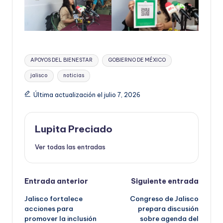
Etiquetas:
APOYOS DEL BIENESTAR
GOBIERNO DE MÉXICO
jalisco
noticias
Última actualización el julio 7, 2026
Lupita Preciado
Ver todas las entradas
Navegación
Entrada anterior
Siguiente entrada
Jalisco fortalece
Congreso de Jalisco
de
acciones para
prepara discusión
promover la inclusión
sobre agenda del