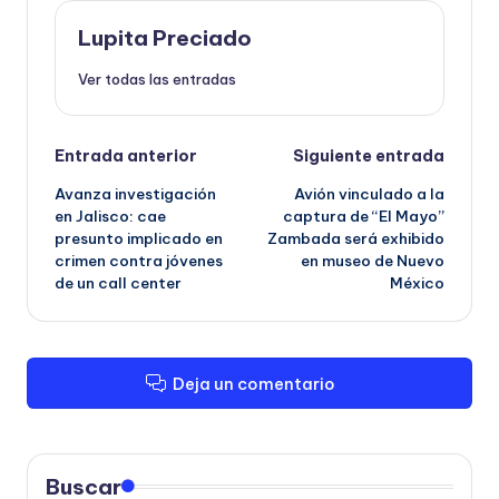
Lupita Preciado
Ver todas las entradas
Navegación
Entrada anterior
Siguiente entrada
Avanza investigación
Avión vinculado a la
de
en Jalisco: cae
captura de “El Mayo”
presunto implicado en
Zambada será exhibido
entradas
crimen contra jóvenes
en museo de Nuevo
de un call center
México
Deja un comentario
Buscar