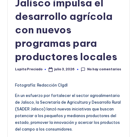
Jalisco impulsa el
o
desarrollo agrícola
r
m
con nuevos
a
programas para
ti
productores locales
v
a
No hay comentarios
Lupita Preciado
julio 3, 2026
Publicado
por
Fotografía: Redacción CIgdl
En un esfuerzo por fortalecer el sector agroalimentario
de Jalisco, la Secretaría de Agricultura y Desarrollo Rural
(SADER Jalisco) lanzó nuevas iniciativas que buscan
potenciar a los pequeños y medianos productores del
estado, promover la innovación y acercar los productos
del campo a los consumidores.