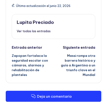
Última actualización el junio 22, 2026
Lupita Preciado
Ver todas las entradas
Navegación
Entrada anterior
Siguiente entrada
Zapopan fortalece la
Messi rompe otra
de
seguridad escolar con
barrera histórica y
cámaras, alarmas y
guía a Argentina a un
entradas
rehabilitación de
triunfo clave en el
planteles
Mundial
Deja un comentario