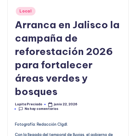
o
Publicado
Local
r
en
Arranca en Jalisco la
m
campaña de
a
ti
reforestación 2026
v
para fortalecer
a
áreas verdes y
bosques
Lupita Preciado
junio 22, 2026
Publicado
No hay comentarios
por
Fotografía: Redacción CIgdl.
Con la llegada del temporal de lluvias, el gobierno de