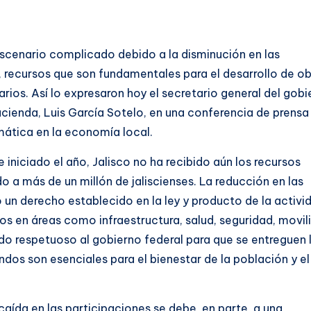
 escenario complicado debido a la disminución en las
, recursos que son fundamentales para el desarrollo de o
arios. Así lo expresaron hoy el secretario general del gobi
ienda, Luis García Sotelo, en una conferencia de prensa 
mática en la economía local.
niciado el año, Jalisco no ha recibido aún los recursos
o a más de un millón de jaliscienses. La reducción en las
 un derecho establecido en la ley y producto de la activi
s en áreas como infraestructura, salud, seguridad, movil
do respetuoso al gobierno federal para que se entreguen 
dos son esenciales para el bienestar de la población y el
 caída en las participaciones se debe, en parte, a una