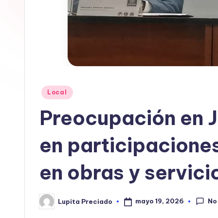
In
f
o
r
Publicado
Local
m
en
Preocupación en J
a
ti
en participacione
v
en obras y servici
a
No
mayo 19, 2026
Lupita Preciado
Publicado
por