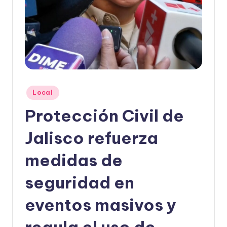
o
r
m
a
ti
Publicado
v
Local
en
a
Protección Civil de
Jalisco refuerza
medidas de
seguridad en
eventos masivos y
regula el uso de