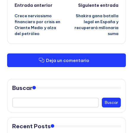
Navegación
Entrada anterior
Siguiente entrada
Crece nerviosismo
Shakira gana batalla
de
financiero por crisis en
legal en España y
Oriente Medio y alza
recuperará millonaria
entradas
del petróleo
suma
Deja un comentario
Buscar
Buscar
Recent Posts