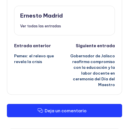
Ernesto Madrid
Ver todas las entradas
Navegación
Entrada anterior
Siguiente entrada
Pemex: el relevo que
Gobernador de Jalisco
de
revela la crisis
reafirma compromiso
con la educación y la
entradas
labor docente en
ceremonia del Día del
Maestro
Deja un comentario