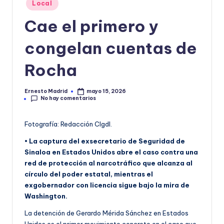
Publicado
Local
o
en
Cae el primero y
r
m
congelan cuentas de
a
Rocha
ti
v
Ernesto Madrid
mayo 15, 2026
Publicado
No hay comentarios
por
a
Fotografía: Redacción CIgdl.
• La captura del exsecretario de Seguridad de
Sinaloa en Estados Unidos abre el caso contra una
red de protección al narcotráfico que alcanza al
círculo del poder estatal, mientras el
exgobernador con licencia sigue bajo la mira de
Washington.
La detención de Gerardo Mérida Sánchez en Estados