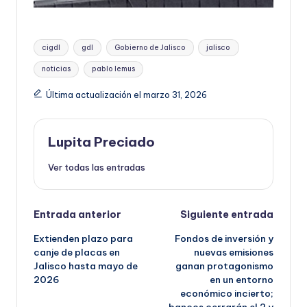
Etiquetas:
cigdl
gdl
Gobierno de Jalisco
jalisco
noticias
pablo lemus
Última actualización el marzo 31, 2026
Lupita Preciado
Ver todas las entradas
Navegación
Entrada anterior
Siguiente entrada
Extienden plazo para
Fondos de inversión y
de
canje de placas en
nuevas emisiones
Jalisco hasta mayo de
ganan protagonismo
entradas
2026
en un entorno
económico incierto;
bancos cerrarán el 2 y