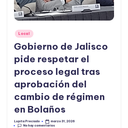
o
r
m
Publicado
a
Local
en
ti
Gobierno de Jalisco
v
pide respetar el
a
proceso legal tras
aprobación del
cambio de régimen
en Bolaños
Lupita Preciado
marzo 31, 2026
Publicado
No hay comentarios
por