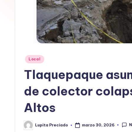
In
f
o
r
m
Publicado
Local
en
a
Tlaquepaque asum
ti
de colector colap
v
Altos
a
N
marzo 30, 2026
Lupita Preciado
Publicado
por