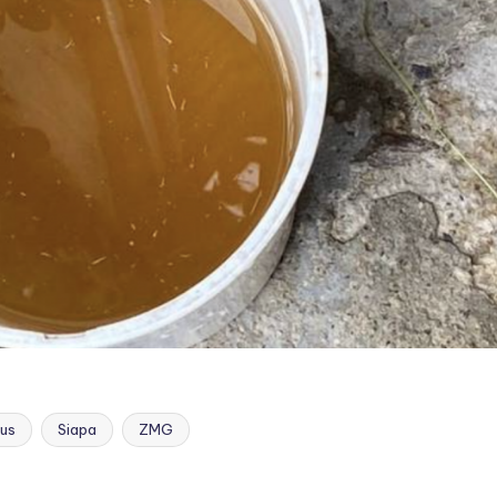
mus
Siapa
ZMG