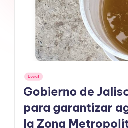
In
f
o
r
m
a
Publicado
Local
ti
en
Gobierno de Jalis
v
para garantizar a
a
la Zona Metropoli