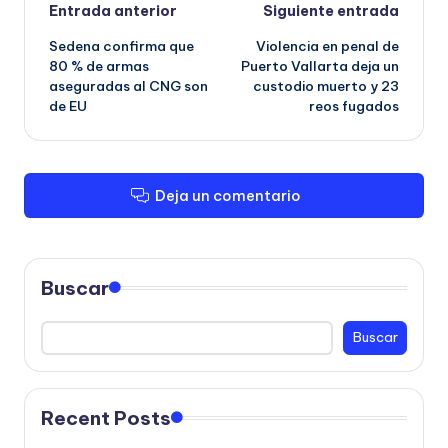
Navegación
Entrada anterior
Siguiente entrada
Sedena confirma que
Violencia en penal de
de
80 % de armas
Puerto Vallarta deja un
aseguradas al CNG son
custodio muerto y 23
entradas
de EU
reos fugados
Deja un comentario
Buscar
Buscar
Recent Posts