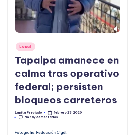
o
r
m
a
ti
Publicado
Local
en
v
Tapalpa amanece en
a
calma tras operativo
federal; persisten
bloqueos carreteros
Lupita Preciado
febrero 23, 2026
Publicado
No hay comentarios
por
Fotografia: Redacción CIgdl.