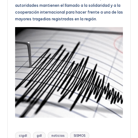
autoridades mantienen el llamado a la solidaridad y a la
cooperación internacional para hacer frente a una de las
mayores tragedias registradas en la región.
Etiquetas:
cigdl
gdl
noticias
SISMOS