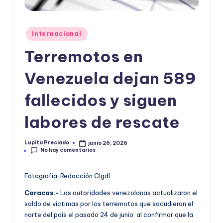
o
r
Publicado
Internacional
m
en
Terremotos en
a
Venezuela dejan 589
ti
v
fallecidos y siguen
a
labores de rescate
Lupita Preciado
junio 26, 2026
Publicado
No hay comentarios
por
Fotografía: Redacción CIgdl
Caracas.-
Las autoridades venezolanas actualizaron el
saldo de víctimas por los terremotos que sacudieron el
norte del país el pasado 24 de junio, al confirmar que la