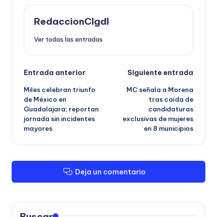
RedaccionCIgdl
Ver todas las entradas
Navegación
Entrada anterior
Siguiente entrada
Miles celebran triunfo
MC señala a Morena
de
de México en
tras caída de
Guadalajara; reportan
candidaturas
entradas
jornada sin incidentes
exclusivas de mujeres
mayores
en 8 municipios
Deja un comentario
Buscar