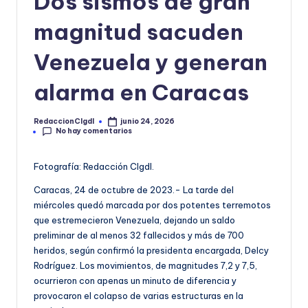
Dos sismos de gran
o
magnitud sacuden
r
Venezuela y generan
m
a
alarma en Caracas
ti
RedaccionCIgdl
junio 24, 2026
v
Publicado
No hay comentarios
por
a
Fotografía: Redacción CIgdl.
Caracas, 24 de octubre de 2023.- La tarde del
miércoles quedó marcada por dos potentes terremotos
que estremecieron Venezuela, dejando un saldo
preliminar de al menos 32 fallecidos y más de 700
heridos, según confirmó la presidenta encargada, Delcy
Rodríguez. Los movimientos, de magnitudes 7,2 y 7,5,
ocurrieron con apenas un minuto de diferencia y
provocaron el colapso de varias estructuras en la