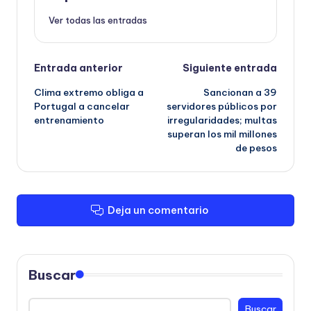
Ver todas las entradas
Navegación
Entrada anterior
Siguiente entrada
Clima extremo obliga a
Sancionan a 39
de
Portugal a cancelar
servidores públicos por
entrenamiento
irregularidades; multas
entradas
superan los mil millones
de pesos
Deja un comentario
Buscar
Buscar