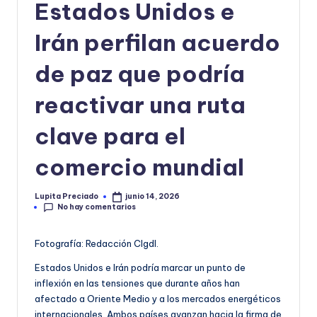
Estados Unidos e
o
Irán perfilan acuerdo
r
m
de paz que podría
a
reactivar una ruta
ti
clave para el
v
a
comercio mundial
Lupita Preciado
junio 14, 2026
Publicado
No hay comentarios
por
Fotografía: Redacción CIgdl.
Estados Unidos e Irán podría marcar un punto de
inflexión en las tensiones que durante años han
afectado a Oriente Medio y a los mercados energéticos
internacionales. Ambos países avanzan hacia la firma de