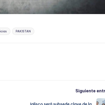
icias
PAKISTAN
Siguiente ent
Jalisco será subsede clave de la