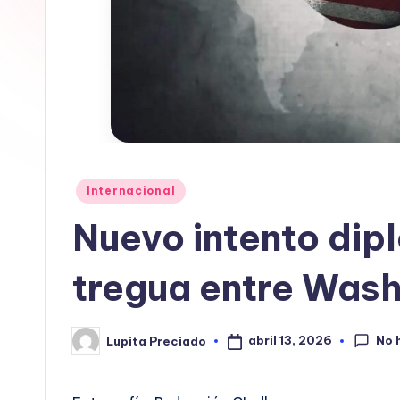
In
f
o
r
m
Publicado
Internacional
en
a
Nuevo intento dip
ti
tregua entre Wash
v
a
No 
abril 13, 2026
Lupita Preciado
Publicado
por