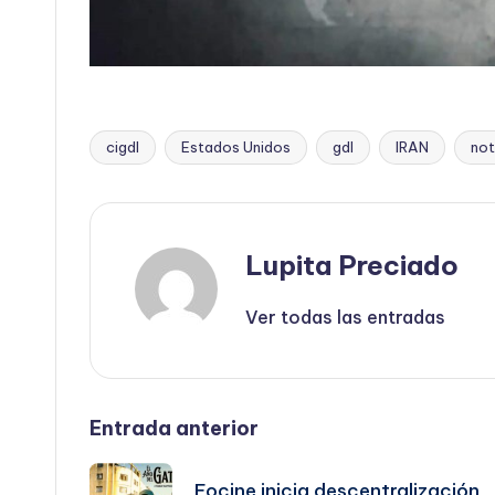
cigdl
Estados Unidos
gdl
IRAN
not
Etiquetas:
Lupita Preciado
Ver todas las entradas
Navegación
Entrada anterior
de
Focine inicia descentralización