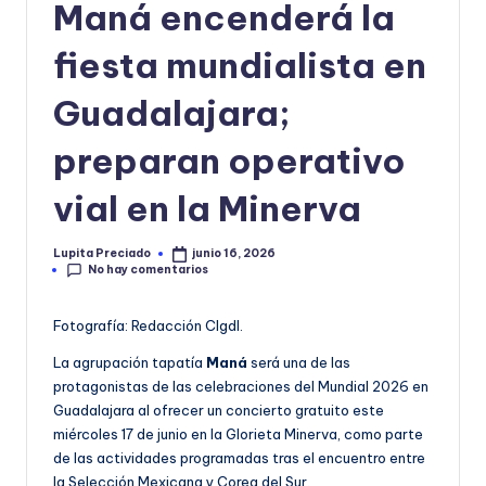
Maná encenderá la
o
fiesta mundialista en
r
m
Guadalajara;
a
preparan operativo
ti
vial en la Minerva
v
a
Lupita Preciado
junio 16, 2026
Publicado
No hay comentarios
por
Fotografía: Redacción CIgdl.
La agrupación tapatía
Maná
será una de las
protagonistas de las celebraciones del Mundial 2026 en
Guadalajara al ofrecer un concierto gratuito este
miércoles 17 de junio en la Glorieta Minerva, como parte
de las actividades programadas tras el encuentro entre
la Selección Mexicana y Corea del Sur.