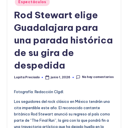
Publicado
Espectáculos
o
en
Rod Stewart elige
r
m
Guadalajara para
a
una parada histórica
ti
de su gira de
v
a
despedida
No hay comentarios
Lupita Preciado
junio 1, 2026
Publicado
por
Fotografía: Redacción CIgdl.
Los seguidores del rock clásico en México tendrán una
cita imperdible este año. El reconocido cantante
británico Rod Stewart anunció su regreso al país como
parte de “The Final Run”, la gira con la que pondrá fin a
una trayectoria artística que ha dejado huella en la