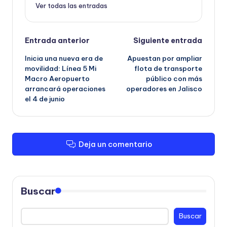
Ver todas las entradas
Navegación
Entrada anterior
Siguiente entrada
Inicia una nueva era de
Apuestan por ampliar
de
movilidad: Línea 5 Mi
flota de transporte
Macro Aeropuerto
público con más
entradas
arrancará operaciones
operadores en Jalisco
el 4 de junio
Deja un comentario
Buscar
Buscar