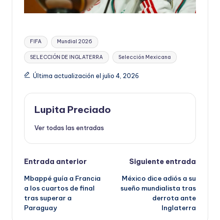
Etiquetas:
FIFA
Mundial 2026
SELECCIÓN DE INGLATERRA
Selección Mexicana
Última actualización el julio 4, 2026
Lupita Preciado
Ver todas las entradas
Navegación
Entrada anterior
Siguiente entrada
Mbappé guía a Francia
México dice adiós a su
de
a los cuartos de final
sueño mundialista tras
tras superar a
derrota ante
entradas
Paraguay
Inglaterra