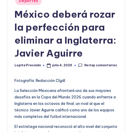
Deportes
o
en
México deberá rozar
r
la perfección para
m
a
eliminar a Inglaterra:
ti
Javier Aguirre
v
a
No hay comentarios
Lupita Preciado
julio 4, 2026
Publicado
por
Fotografía: Redacción CIgdl.
La Selección Mexicana afrontará uno de sus mayores
desafíos en la Copa del Mundo 2026 cuando enfrente a
Inglaterra en los octavos de final, un rival al que el
técnico Javier Aguirre calificó como uno de los equipos
más completos del futbol internacional.
El estratega nacional reconoció el alto nivel del conjunto