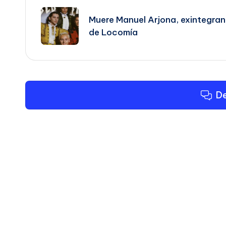
de
Muere Manuel Arjona, exintegran
de Locomía
entradas
De