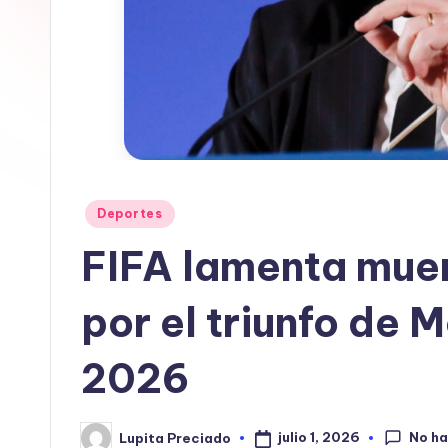
In
f
o
r
m
Publicado
Deportes
en
a
FIFA lamenta muer
ti
por el triunfo de 
v
a
2026
No h
julio 1, 2026
Lupita Preciado
Publicado