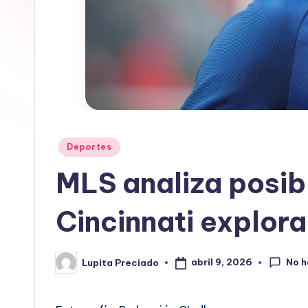
In
f
o
r
m
Publicado
Deportes
en
a
MLS analiza posib
ti
Cincinnati explora
v
a
No h
abril 9, 2026
Lupita Preciado
Publicado
por