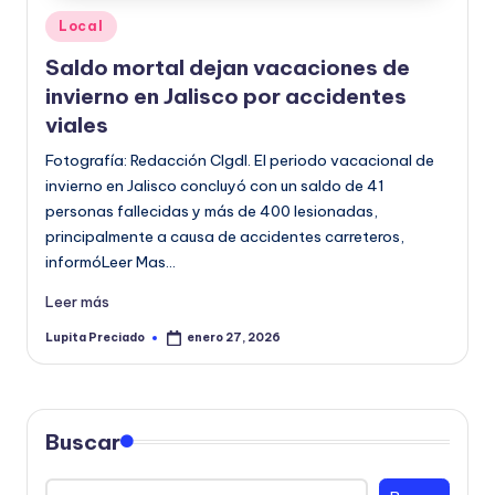
o
Publicado
Local
en
r
Saldo mortal dejan vacaciones de
m
invierno en Jalisco por accidentes
viales
a
Fotografía: Redacción CIgdl. El periodo vacacional de
ti
invierno en Jalisco concluyó con un saldo de 41
v
personas fallecidas y más de 400 lesionadas,
principalmente a causa de accidentes carreteros,
a
informóLeer Mas…
Leer más
Lupita Preciado
enero 27, 2026
Publicado
por
Buscar