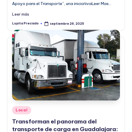
Apoyo para el Transporte”, una iniciativaLeer Mas…
Leer más
Lupita Preciado
septiembre 26, 2025
Publicado
por
Publicado
Local
en
Transforman el panorama del
transporte de carga en Guadalajara: