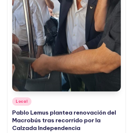
o
r
m
a
ti
v
a
Publicado
Local
en
Pablo Lemus plantea renovación del
Macrobús tras recorrido por la
Calzada Independencia