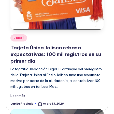
Publicado
Local
en
Tarjeta Única Jalisco rebasa
expectativas: 100 mil registros en su
primer día
Fotografía: Redacción CIgdl. El arranque del preregistro
de la Tarjeta Única al Estilo Jalisco tuvo una respuesta
masiva por parte de la ciudadanía, al contabilizar 100
mil registros en tanLeer Mas…
Leer más
Lupita Preciado
enero 13, 2026
Publicado
por