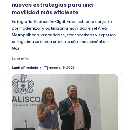
nuevas estrategias para una
movilidad más eficiente
Fotografía: Redacción CIgdl. En un esfuerzo conjunto
por modernizar y optimizar la movilidad en el Área
Metropolitana, autoridades, transportistas y expertos
en logística se dieron cita en la séptima reuniónLeer
Mas…
Leer más
Lupita Preciado
agosto 15, 2025
Publicado
por