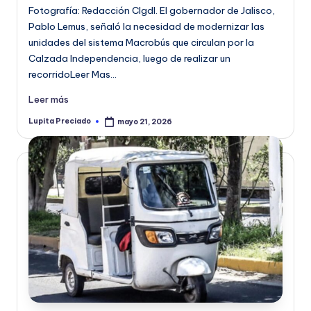
Fotografía: Redacción CIgdl. El gobernador de Jalisco,
Pablo Lemus, señaló la necesidad de modernizar las
unidades del sistema Macrobús que circulan por la
Calzada Independencia, luego de realizar un
recorridoLeer Mas…
Leer más
Lupita Preciado
mayo 21, 2026
Publicado
por