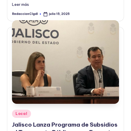
Leer más
RedaccionCIgdl
julio 15, 2025
Publicado
por
Publicado
Local
en
Jalisco Lanza Programa de Subsidios