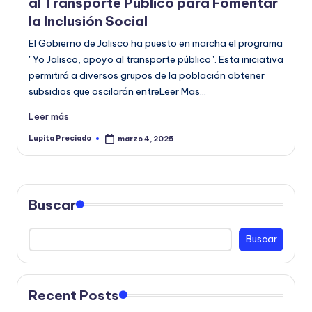
al Transporte Público para Fomentar
la Inclusión Social
El Gobierno de Jalisco ha puesto en marcha el programa
"Yo Jalisco, apoyo al transporte público". Esta iniciativa
permitirá a diversos grupos de la población obtener
subsidios que oscilarán entreLeer Mas…
Leer más
Lupita Preciado
marzo 4, 2025
Publicado
por
Buscar
Buscar
Recent Posts