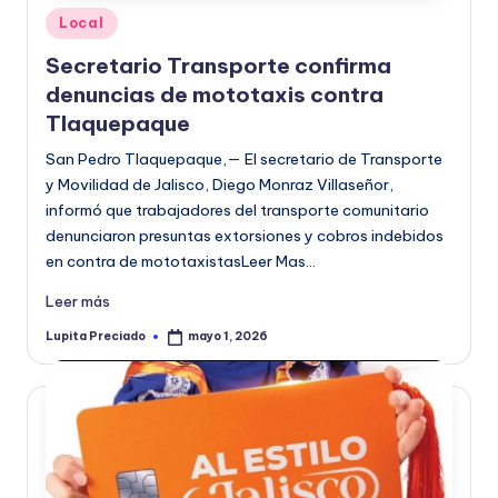
Publicado
Local
en
Secretario Transporte confirma
denuncias de mototaxis contra
Tlaquepaque
San Pedro Tlaquepaque,— El secretario de Transporte
y Movilidad de Jalisco, Diego Monraz Villaseñor,
informó que trabajadores del transporte comunitario
denunciaron presuntas extorsiones y cobros indebidos
en contra de mototaxistasLeer Mas…
Leer más
Lupita Preciado
mayo 1, 2026
Publicado
por