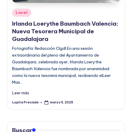
o
Publicado
Local
r
en
Irlanda Loerythe Baumbach Valencia:
m
Nueva Tesorera Municipal de
a
Guadalajara
ti
Fotografía: Redacción CIgdl En una sesión
v
extraordinaria del pleno del Ayuntamiento de
Guadalajara, celebrada ayer, Irlanda Loerythe
a
Baumbach Valencia fue nombrada por unanimidad
como la nueva tesorera municipal, recibiendo elLeer
Mas…
Leer más
Lupita Preciado
marzo 5, 2025
Publicado
por
Buscar