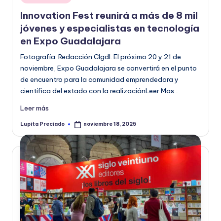
en
o
Innovation Fest reunirá a más de 8 mil
r
jóvenes y especialistas en tecnología
en Expo Guadalajara
m
Fotografía: Redacción CIgdl. El próximo 20 y 21 de
a
noviembre, Expo Guadalajara se convertirá en el punto
ti
de encuentro para la comunidad emprendedora y
v
científica del estado con la realizaciónLeer Mas…
a
Leer más
Lupita Preciado
noviembre 18, 2025
Publicado
por