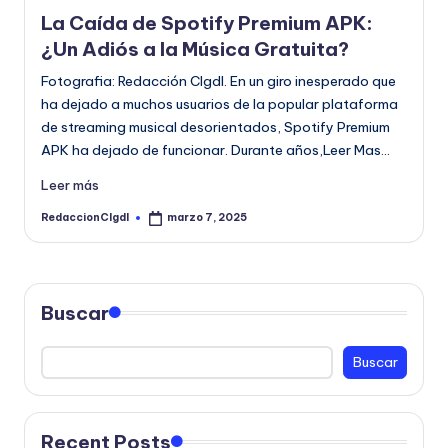
en
La Caída de Spotify Premium APK:
¿Un Adiós a la Música Gratuita?
Fotografia: Redacción CIgdl. En un giro inesperado que
ha dejado a muchos usuarios de la popular plataforma
de streaming musical desorientados, Spotify Premium
APK ha dejado de funcionar. Durante años,Leer Mas…
Leer más
RedaccionCIgdl
marzo 7, 2025
Publicado
por
Buscar
Buscar
Recent Posts