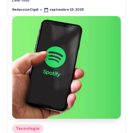
Leer más
RedaccionCIgdl
septiembre 23, 2025
Publicado
por
Publicado
Tecnologia