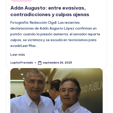
en
o
Adán Augusto: entre evasivas,
r
contradicciones y culpas ajenas
m
Fotografía: Redacción CIgdl. Las recientes
declaraciones de Adán Augusto López confirman un
a
patrón: cuando la presión aumenta, el senador reparte
ti
culpas, se victimiza y se escuda en tecnicismos para
evadirLeer Mas…
v
a
Leer más
Lupita Preciado
septiembre 26, 2025
Publicado
por