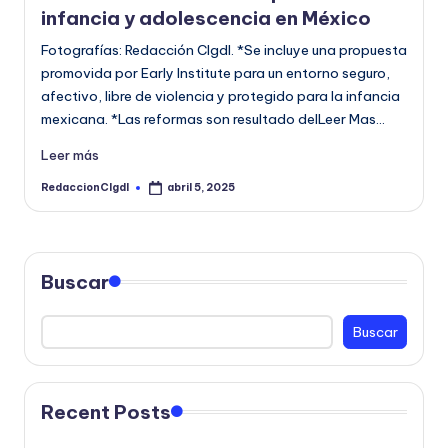
infancia y adolescencia en México
Fotografías: Redacción CIgdl. *Se incluye una propuesta
promovida por Early Institute para un entorno seguro,
afectivo, libre de violencia y protegido para la infancia
mexicana. *Las reformas son resultado delLeer Mas…
Leer más
RedaccionCIgdl
abril 5, 2025
Publicado
por
Buscar
Buscar
Recent Posts