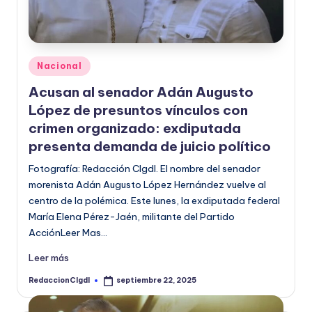
Publicado
Nacional
en
Acusan al senador Adán Augusto
López de presuntos vínculos con
crimen organizado: exdiputada
presenta demanda de juicio político
Fotografía: Redacción CIgdl. El nombre del senador
morenista Adán Augusto López Hernández vuelve al
centro de la polémica. Este lunes, la exdiputada federal
María Elena Pérez-Jaén, militante del Partido
AcciónLeer Mas…
Leer más
RedaccionCIgdl
septiembre 22, 2025
Publicado
por