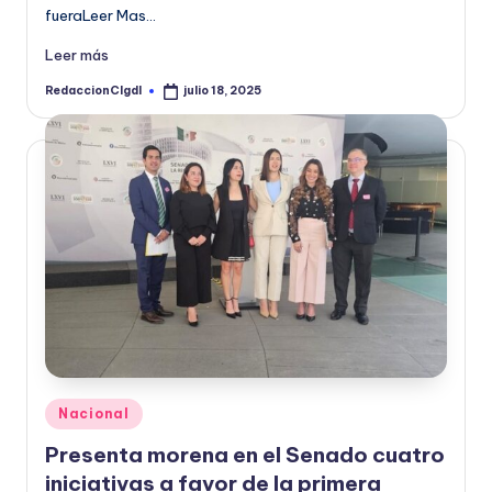
fueraLeer Mas…
Leer más
RedaccionCIgdl
julio 18, 2025
Publicado
por
Publicado
Nacional
en
Presenta morena en el Senado cuatro
iniciativas a favor de la primera