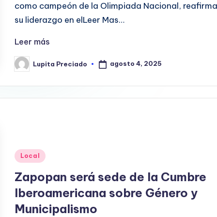
como campeón de la Olimpiada Nacional, reafirm
su liderazgo en elLeer Mas…
Leer más
agosto 4, 2025
Lupita Preciado
Publicado
por
Publicado
Local
en
Zapopan será sede de la Cumbre
Iberoamericana sobre Género y
Municipalismo