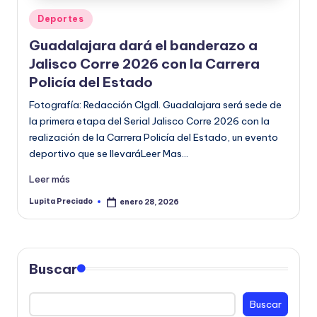
o
Publicado
Deportes
en
r
Guadalajara dará el banderazo a
m
Jalisco Corre 2026 con la Carrera
Policía del Estado
a
Fotografía: Redacción CIgdl. Guadalajara será sede de
ti
la primera etapa del Serial Jalisco Corre 2026 con la
v
realización de la Carrera Policía del Estado, un evento
a
deportivo que se llevaráLeer Mas…
Leer más
Lupita Preciado
enero 28, 2026
Publicado
por
Buscar
Buscar