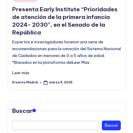
en
o
Presenta Early Institute “Prioridades
r
de atención de la primera infancia
2024- 2030”, en el Senado de la
m
República
a
Expertos e investigadores hicieron una serie de
ti
recomendaciones para la creación del Sistema Nacional
v
de Cuidados en menores de 0 a 5 años de edad.
*Basados en la plataforma delLeer Mas…
a
Leer más
Ernesto Madrid
marzo 5, 2025
Publicado
por
Buscar
Buscar