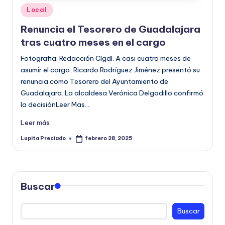
o
Publicado
Local
en
r
Renuncia el Tesorero de Guadalajara
tras cuatro meses en el cargo
m
Fotografia: Redacción CIgdl. A casi cuatro meses de
a
asumir el cargo, Ricardo Rodríguez Jiménez presentó su
ti
renuncia como Tesorero del Ayuntamiento de
v
Guadalajara. La alcaldesa Verónica Delgadillo confirmó
la decisiónLeer Mas…
a
Leer más
Lupita Preciado
febrero 28, 2025
Publicado
por
Buscar
Buscar