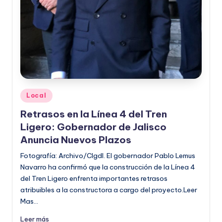
o
r
m
a
ti
v
Publicado
Local
en
a
Retrasos en la Línea 4 del Tren
Ligero: Gobernador de Jalisco
Anuncia Nuevos Plazos
Fotografía: Archivo/CIgdl. El gobernador Pablo Lemus
Navarro ha confirmó que la construcción de la Línea 4
del Tren Ligero enfrenta importantes retrasos
atribuibles a la constructora a cargo del proyecto.Leer
Mas…
Leer más