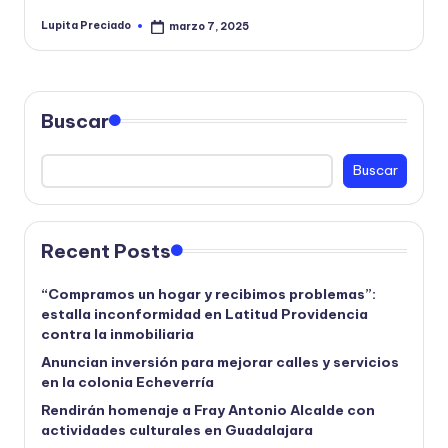
Lupita Preciado
marzo 7, 2025
Publicado
por
Buscar
Buscar
Recent Posts
“Compramos un hogar y recibimos problemas”:
estalla inconformidad en Latitud Providencia
contra la inmobiliaria
Anuncian inversión para mejorar calles y servicios
en la colonia Echeverría
Rendirán homenaje a Fray Antonio Alcalde con
actividades culturales en Guadalajara