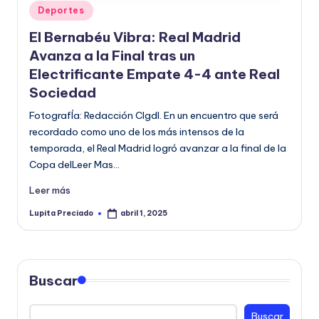
Publicado
Deportes
o
en
El Bernabéu Vibra: Real Madrid
r
Avanza a la Final tras un
m
Electrificante Empate 4-4 ante Real
a
Sociedad
ti
FotografÍa: Redacción CIgdl. En un encuentro que será
v
recordado como uno de los más intensos de la
temporada, el Real Madrid logró avanzar a la final de la
a
Copa delLeer Mas…
Leer más
Lupita Preciado
abril 1, 2025
Publicado
por
Buscar
Buscar